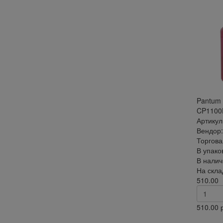
Pantum
CP1100
Артикул
Вендор:
Торгова
В упако
В налич
На скла
510.00
510.00
р