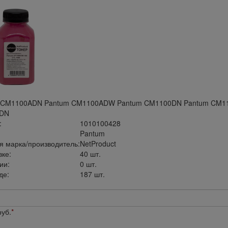
 CM1100ADN Pantum CM1100ADW Pantum CM1100DN Pantum CM11
DN
:
1010100428
Pantum
я марка/производитель:
NetProduct
вке:
40 шт.
ии:
0 шт.
де:
187 шт.
уб.
*