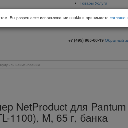
Товары
Услуги
йтом, Вы разрешаете использование cookie и принимаете
соглашен
+7 (495) 965-00-19
Обратный з
нер NetProduct для Pantu
L-1100), M, 65 г, банка