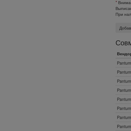
*
Вниман
Выписан
При нал
Добав
Совм
Вендо
Pantu
Pantu
Pantu
Pantu
Pantu
Pantu
Pantu
Pantu