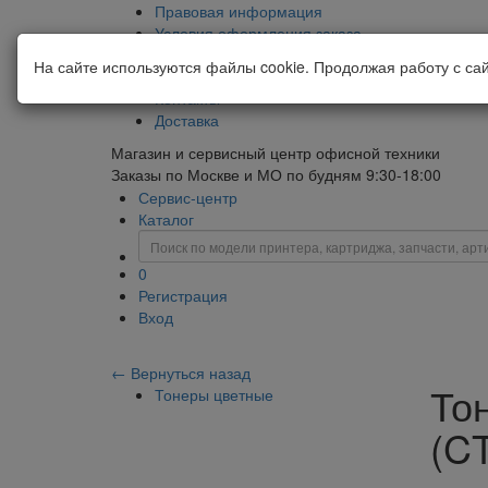
Правовая информация
Условия оформления заказа
Корпоративным клиентам
На сайте используются файлы cookie. Продолжая работу с са
О компании
Контакты
Доставка
Магазин и сервисный центр офисной техники
Заказы по Москве и МО по будням 9:30-18:00
Сервис-центр
Каталог
0
Регистрация
Вход
← Вернуться назад
То
Тонеры цветные
(CT