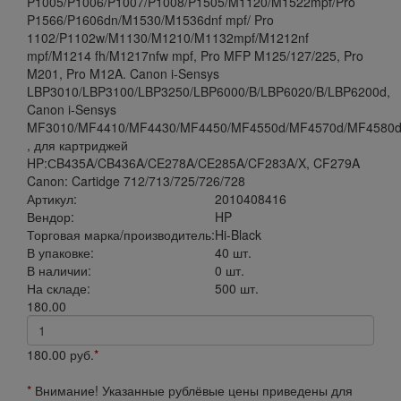
P1005/P1006/P1007/P1008/P1505/M1120/M1522mpf/Pro
P1566/P1606dn/M1530/M1536dnf mpf/ Pro
1102/P1102w/M1130/M1210/M1132mpf/M1212nf
mpf/M1214 fh/M1217nfw mpf, Pro MFP M125/127/225, Pro
M201, Pro M12A. Canon i-Sensys
LBP3010/LBP3100/LBP3250/LBP6000/B/LBP6020/B/LBP6200d,
Canon i-Sensys
MF3010/MF4410/MF4430/MF4450/MF4550d/MF4570d/MF4580
, для картриджей
HP:СB435A/CB436A/CE278A/CE285A/CF283A/X, CF279A
Canon: Cartidge 712/713/725/726/728
Артикул:
2010408416
Вендор:
HP
Торговая марка/производитель:
Hi-Black
В упаковке:
40 шт.
В наличии:
0 шт.
На складе:
500 шт.
180.00
180.00
руб.
*
*
Внимание! Указанные рублёвые цены приведены для