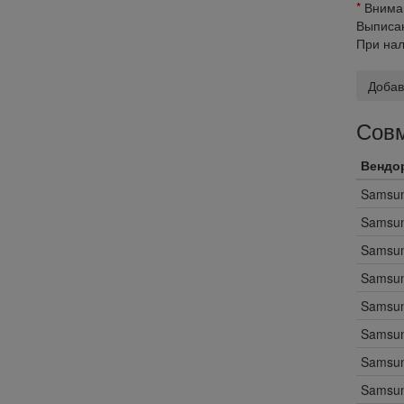
*
Вниман
Выписан
При нал
Добав
Совм
Вендо
Samsu
Samsu
Samsu
Samsu
Samsu
Samsu
Samsu
Samsu