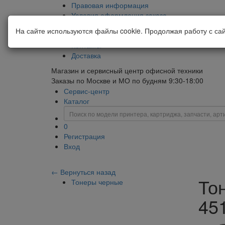
Правовая информация
Условия оформления заказа
Корпоративным клиентам
На сайте используются файлы cookie. Продолжая работу с са
О компании
Контакты
Доставка
Магазин и сервисный центр офисной техники
Заказы по Москве и МО по будням 9:30-18:00
Сервис-центр
Каталог
0
Регистрация
Вход
← Вернуться назад
То
Тонеры черные
451