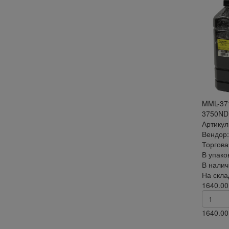
MML-371
3750ND,
Артикул
Вендор:
Торгова
В упако
В налич
На скла
1640.00
1640.00