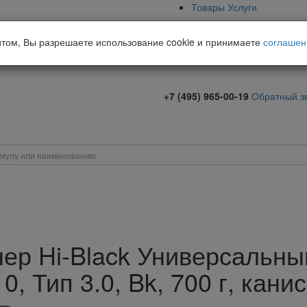
Товары
Услуги
йтом, Вы разрешаете использование cookie и принимаете
соглашен
+7 (495) 965-00-19
Обратный з
нер Hi-Black Универсальн
0, Тип 3.0, Bk, 700 г, кани