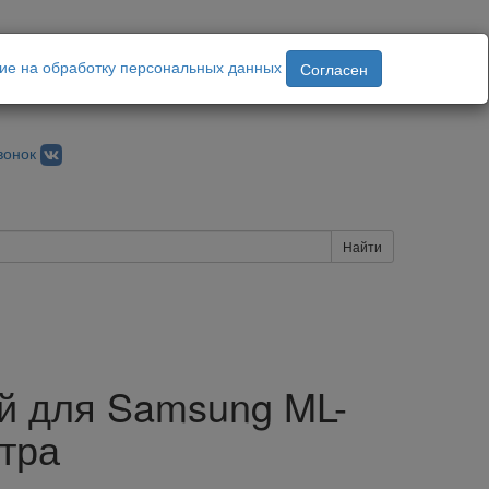
ие на обработку персональных данных
Согласен
вонок
Найти
ый для Samsung ML-
стра