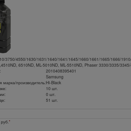
0/3750/4550/1630/1631/1640/1641/1645/1660/1661/1665/1666/1910
4510ND, 6510ND, ML-5010ND, ML-5510ND, Phaser 3330/3335/3345/
:
2010408395401
Samsung
я марка/производитель:
Hi-Black
вке:
10 шт.
ии:
0 шт.
де:
51 шт.
руб.
*